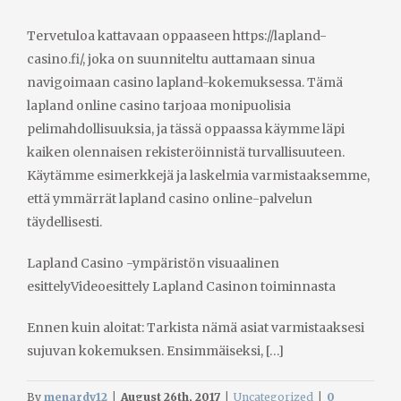
Tervetuloa kattavaan oppaaseen https://lapland-
casino.fi/, joka on suunniteltu auttamaan sinua
navigoimaan casino lapland-kokemuksessa. Tämä
lapland online casino tarjoaa monipuolisia
pelimahdollisuuksia, ja tässä oppaassa käymme läpi
kaiken olennaisen rekisteröinnistä turvallisuuteen.
Käytämme esimerkkejä ja laskelmia varmistaaksemme,
että ymmärrät lapland casino online-palvelun
täydellisesti.
Lapland Casino -ympäristön visuaalinen
esittelyVideoesittely Lapland Casinon toiminnasta
Ennen kuin aloitat: Tarkista nämä asiat varmistaaksesi
sujuvan kokemuksen. Ensimmäiseksi, […]
By
menardy12
|
August 26th, 2017
|
Uncategorized
|
0