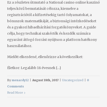
Ez a részletes útmutató a National casino online kaszinó
teljes körű bemutatását célozza, kiemelve a
regisztrációtól a kifizetésekig tartó folyamatokat, a
bónuszok matematikáját, a biztonsági intézkedéseket
és a gyakori hibaelhárítási forgatókönyveket. A guide
célja, hogy technikai szakértők és kezdők számára
egyaránt átfogó forrást nyújtson a platform hatékony
használatához.
Mielőtt elkezdené, ellenőrizze a következőket:
Életkor: Legalább 18 évesnek […]
By
menardy12
|
August 18th, 2017
|
Uncategorized
|
0
Comments
Read More