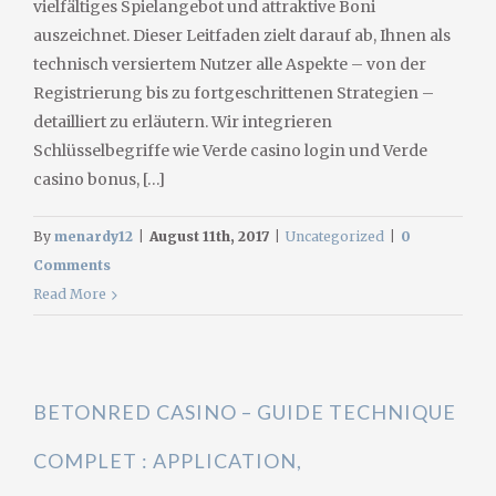
vielfältiges Spielangebot und attraktive Boni
auszeichnet. Dieser Leitfaden zielt darauf ab, Ihnen als
technisch versiertem Nutzer alle Aspekte – von der
Registrierung bis zu fortgeschrittenen Strategien –
detailliert zu erläutern. Wir integrieren
Schlüsselbegriffe wie Verde casino login und Verde
casino bonus, […]
By
menardy12
|
August 11th, 2017
|
Uncategorized
|
0
Comments
Read More
BETONRED CASINO – GUIDE TECHNIQUE
COMPLET : APPLICATION,