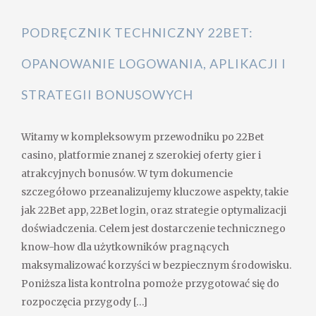
PODRĘCZNIK TECHNICZNY 22BET:
OPANOWANIE LOGOWANIA, APLIKACJI I
STRATEGII BONUSOWYCH
Witamy w kompleksowym przewodniku po 22Bet
casino, platformie znanej z szerokiej oferty gier i
atrakcyjnych bonusów. W tym dokumencie
szczegółowo przeanalizujemy kluczowe aspekty, takie
jak 22Bet app, 22Bet login, oraz strategie optymalizacji
doświadczenia. Celem jest dostarczenie technicznego
know-how dla użytkowników pragnących
maksymalizować korzyści w bezpiecznym środowisku.
Poniższa lista kontrolna pomoże przygotować się do
rozpoczęcia przygody […]