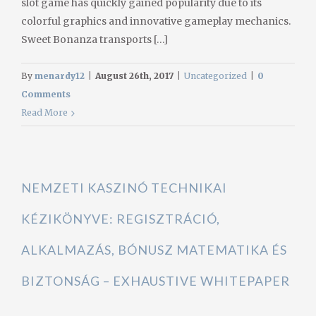
slot game has quickly gained popularity due to its
colorful graphics and innovative gameplay mechanics.
Sweet Bonanza transports […]
By
menardy12
|
August 26th, 2017
|
Uncategorized
|
0
Comments
Read More
NEMZETI KASZINÓ TECHNIKAI
KÉZIKÖNYVE: REGISZTRÁCIÓ,
ALKALMAZÁS, BÓNUSZ MATEMATIKA ÉS
BIZTONSÁG – EXHAUSTIVE WHITEPAPER