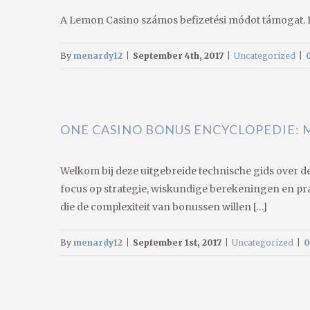
A Lemon Casino számos befizetési módot támogat. B
By
menardy12
|
September 4th, 2017
|
Uncategorized
|
ONE CASINO BONUS ENCYCLOPEDIE: M
Welkom bij deze uitgebreide technische gids over 
focus op strategie, wiskundige berekeningen en pra
die de complexiteit van bonussen willen […]
By
menardy12
|
September 1st, 2017
|
Uncategorized
|
0