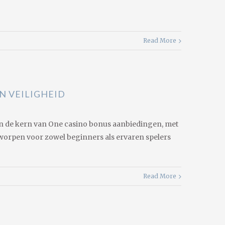
Read More
N VEILIGHEID
in de kern van One casino bonus aanbiedingen, met
tworpen voor zowel beginners als ervaren spelers
Read More