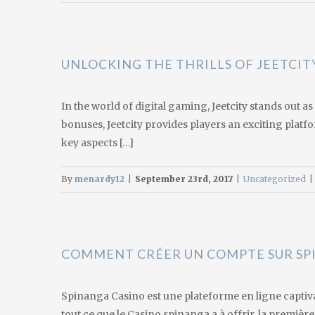
UNLOCKING THE THRILLS OF JEETCIT
In the world of digital gaming, Jeetcity stands out a
bonuses, Jeetcity provides players an exciting platfor
key aspects […]
By
menardy12
|
September 23rd, 2017
|
Uncategorized
|
COMMENT CRÉER UN COMPTE SUR SP
Spinanga Casino est une plateforme en ligne capti
tout ce que le Casino spinanga a à offrir, la premièr