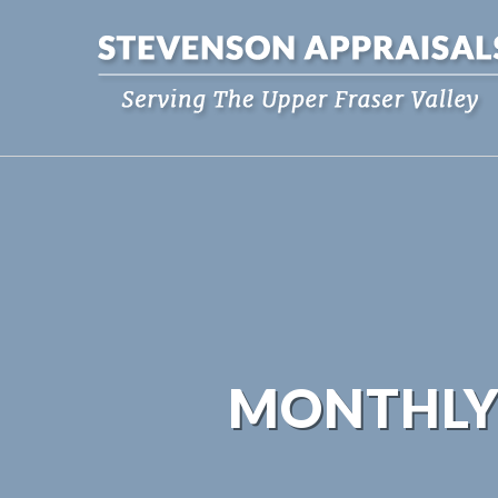
MONTHLY 