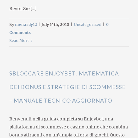
Bevor Sie […]
By
menardy12
|
July 14th, 2018
|
Uncategorized
|
0
Comments
Read More
SBLOCCARE ENJOYBET: MATEMATICA
DEI BONUS E STRATEGIE DI SCOMMESSE
– MANUALE TECNICO AGGIORNATO
Benvenuti nella guida completa su Enjoybet, una
piattaforma di scommesse e casino online che combina
bonus attraenti con un’ampia offerta di giochi. Questo