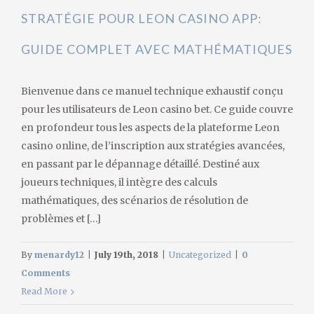
STRATÉGIE POUR LEON CASINO APP:
GUIDE COMPLET AVEC MATHÉMATIQUES
Bienvenue dans ce manuel technique exhaustif conçu
pour les utilisateurs de Leon casino bet. Ce guide couvre
en profondeur tous les aspects de la plateforme Leon
casino online, de l’inscription aux stratégies avancées,
en passant par le dépannage détaillé. Destiné aux
joueurs techniques, il intègre des calculs
mathématiques, des scénarios de résolution de
problèmes et […]
By
menardy12
|
July 19th, 2018
|
Uncategorized
|
0
Comments
Read More