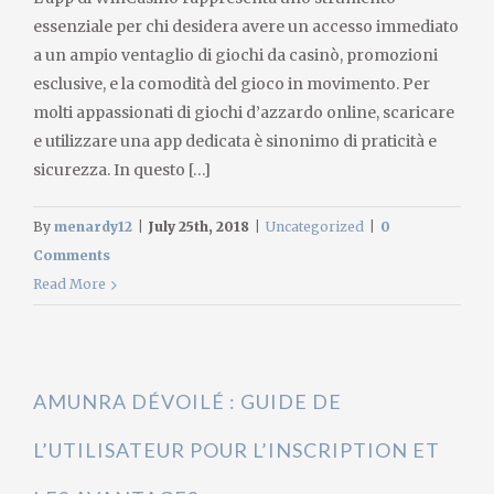
essenziale per chi desidera avere un accesso immediato
a un ampio ventaglio di giochi da casinò, promozioni
esclusive, e la comodità del gioco in movimento. Per
molti appassionati di giochi d’azzardo online, scaricare
e utilizzare una app dedicata è sinonimo di praticità e
sicurezza. In questo […]
By
menardy12
|
July 25th, 2018
|
Uncategorized
|
0
Comments
Read More
AMUNRA DÉVOILÉ : GUIDE DE
L’UTILISATEUR POUR L’INSCRIPTION ET