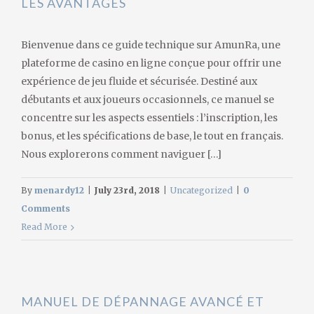
LES AVANTAGES
Bienvenue dans ce guide technique sur AmunRa, une
plateforme de casino en ligne conçue pour offrir une
expérience de jeu fluide et sécurisée. Destiné aux
débutants et aux joueurs occasionnels, ce manuel se
concentre sur les aspects essentiels : l’inscription, les
bonus, et les spécifications de base, le tout en français.
Nous explorerons comment naviguer […]
By
menardy12
|
July 23rd, 2018
|
Uncategorized
|
0
Comments
Read More
MANUEL DE DÉPANNAGE AVANCÉ ET