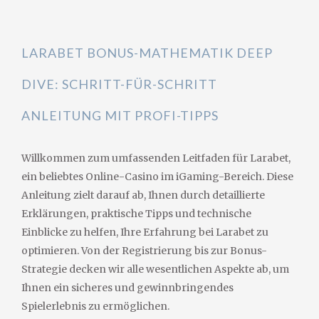
LARABET BONUS-MATHEMATIK DEEP
DIVE: SCHRITT-FÜR-SCHRITT
ANLEITUNG MIT PROFI-TIPPS
Willkommen zum umfassenden Leitfaden für Larabet,
ein beliebtes Online-Casino im iGaming-Bereich. Diese
Anleitung zielt darauf ab, Ihnen durch detaillierte
Erklärungen, praktische Tipps und technische
Einblicke zu helfen, Ihre Erfahrung bei Larabet zu
optimieren. Von der Registrierung bis zur Bonus-
Strategie decken wir alle wesentlichen Aspekte ab, um
Ihnen ein sicheres und gewinnbringendes
Spielerlebnis zu ermöglichen.