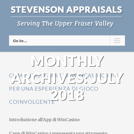
Go to...
MONTHLY
ARCHIVES:
JULY
COME UTILIZZARE LA WINCASINO APP
PER UNA ESPERIENZA DI GIOCO
2018
COINVOLGENTE
Introduzione all’App di WinCasino
L’app di WinCasino rappresenta uno strumento