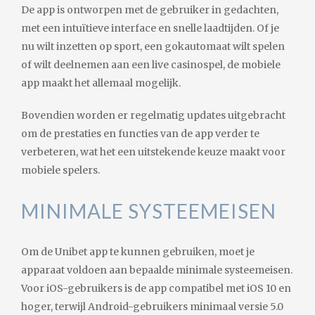
De app is ontworpen met de gebruiker in gedachten,
met een intuïtieve interface en snelle laadtijden. Of je
nu wilt inzetten op sport, een gokautomaat wilt spelen
of wilt deelnemen aan een live casinospel, de mobiele
app maakt het allemaal mogelijk.
Bovendien worden er regelmatig updates uitgebracht
om de prestaties en functies van de app verder te
verbeteren, wat het een uitstekende keuze maakt voor
mobiele spelers.
MINIMALE SYSTEEMEISEN
Om de Unibet app te kunnen gebruiken, moet je
apparaat voldoen aan bepaalde minimale systeemeisen.
Voor iOS-gebruikers is de app compatibel met iOS 10 en
hoger, terwijl Android-gebruikers minimaal versie 5.0