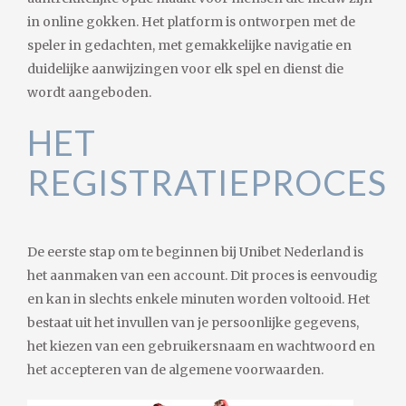
in online gokken. Het platform is ontworpen met de
speler in gedachten, met gemakkelijke navigatie en
duidelijke aanwijzingen voor elk spel en dienst die
wordt aangeboden.
HET
REGISTRATIEPROCES
De eerste stap om te beginnen bij Unibet Nederland is
het aanmaken van een account. Dit proces is eenvoudig
en kan in slechts enkele minuten worden voltooid. Het
bestaat uit het invullen van je persoonlijke gegevens,
het kiezen van een gebruikersnaam en wachtwoord en
het accepteren van de algemene voorwaarden.