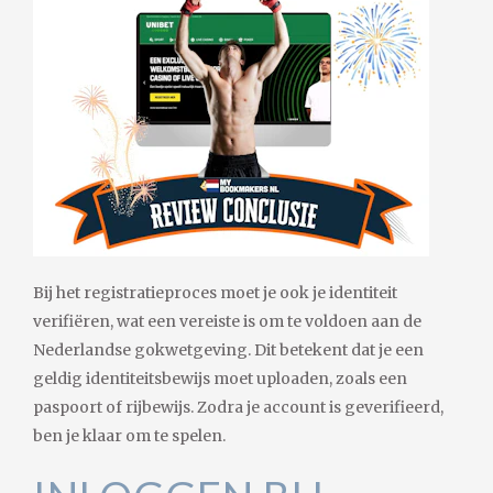
Bij het registratieproces moet je ook je identiteit
verifiëren, wat een vereiste is om te voldoen aan de
Nederlandse gokwetgeving. Dit betekent dat je een
geldig identiteitsbewijs moet uploaden, zoals een
paspoort of rijbewijs. Zodra je account is geverifieerd,
ben je klaar om te spelen.