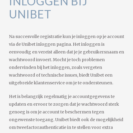
INLOGGEN BIJ
UNIBET
Na succesvolle registratie kun je inloggen op je account
via de Unibet inloggen pagina. Het inloggen is
eenvoudig en vereist alleen dat je je gebruikersnaam en
wachtwoord invoert. Mocht je toch problemen
ondervinden bij het inloggen, zoals vergeten
wachtwoord of technische issues, biedt Unibet een
uitgebreide klantenservice om je te ondersteunen.
Het is belangrijk regelmatig je accountgegevens te
updaten en ervoor te zorgen dat je wachtwoord sterk
genoeg is om je account te beschermen tegen
ongewenste toegang. Unibet biedt ook de mogelijkheid
om tweefactorauthenticatie in te stellen voor extra