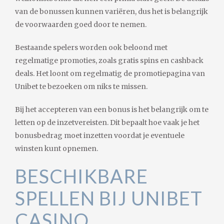
van de bonussen kunnen variëren, dus het is belangrijk
de voorwaarden goed door te nemen.
Bestaande spelers worden ook beloond met
regelmatige promoties, zoals gratis spins en cashback
deals. Het loont om regelmatig de promotiepagina van
Unibet te bezoeken om niks te missen.
Bij het accepteren van een bonus is het belangrijk om te
letten op de inzetvereisten. Dit bepaalt hoe vaak je het
bonusbedrag moet inzetten voordat je eventuele
winsten kunt opnemen.
BESCHIKBARE
SPELLEN BIJ UNIBET
CASINO