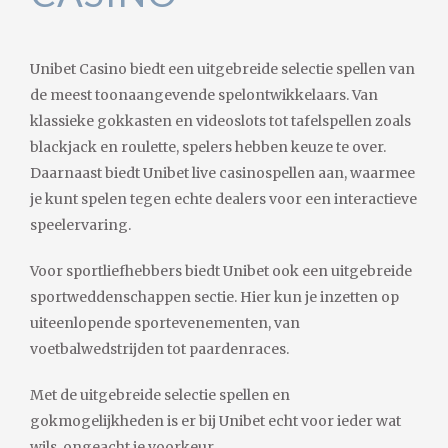
Unibet Casino biedt een uitgebreide selectie spellen van
de meest toonaangevende spelontwikkelaars. Van
klassieke gokkasten en videoslots tot tafelspellen zoals
blackjack en roulette, spelers hebben keuze te over.
Daarnaast biedt Unibet live casinospellen aan, waarmee
je kunt spelen tegen echte dealers voor een interactieve
speelervaring.
Voor sportliefhebbers biedt Unibet ook een uitgebreide
sportweddenschappen sectie. Hier kun je inzetten op
uiteenlopende sportevenementen, van
voetbalwedstrijden tot paardenraces.
Met de uitgebreide selectie spellen en
gokmogelijkheden is er bij Unibet echt voor ieder wat
wils, ongeacht je voorkeur.