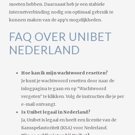
moeten hebben. Daarnaast heb je een stabiele
internetverbinding nodig om optimaal gebruik te
kunnen maken van de app’s mogelijkheden.
FAQ OVER UNIBET
NEDERLAND
Hoe kan ik mijn wachtwoord resetten?
Je kunt je wachtwoord resetten door naar de
inlogpagina te gaan en op “Wachtwoord
vergeten” te klikken. Volg de instructies die je per
e-mail ontvangt.
Is Unibet legaal in Nederland?
Ja, Unibet is legaal en heeft een licentie van de
Kansspelautoriteit (KSA) voor Nederland.