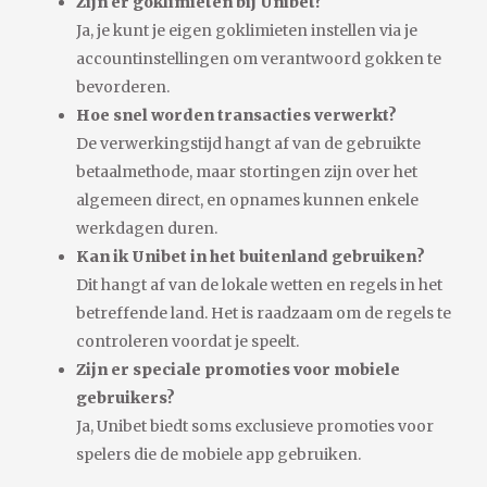
Zijn er goklimieten bij Unibet?
Ja, je kunt je eigen goklimieten instellen via je
accountinstellingen om verantwoord gokken te
bevorderen.
Hoe snel worden transacties verwerkt?
De verwerkingstijd hangt af van de gebruikte
betaalmethode, maar stortingen zijn over het
algemeen direct, en opnames kunnen enkele
werkdagen duren.
Kan ik Unibet in het buitenland gebruiken?
Dit hangt af van de lokale wetten en regels in het
betreffende land. Het is raadzaam om de regels te
controleren voordat je speelt.
Zijn er speciale promoties voor mobiele
gebruikers?
Ja, Unibet biedt soms exclusieve promoties voor
spelers die de mobiele app gebruiken.