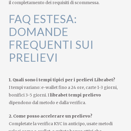
il completamento dei requisiti di scommessa.
FAQ ESTESA:
DOMANDE
FREQUENTI SUI
PRELIEVI
1. Quali sono i tempi tipici per i prelievi Librabet?
I tempi variano: e-wallet fino a 24 ore, carte 1-3 giorni,
bonifici 3-5 giorni. I
librabet tempi prelievo
dipendono dal metodo e dalla verifica.
2. Come posso accelerare un prelievo?
Completate la verifica KYC in anticipo, usate metodi