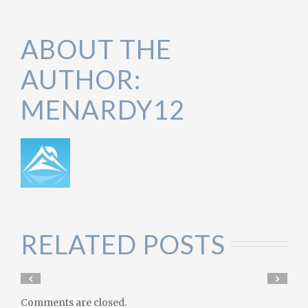
ABOUT THE
AUTHOR:
MENARDY12
RELATED POSTS
Comments are closed.