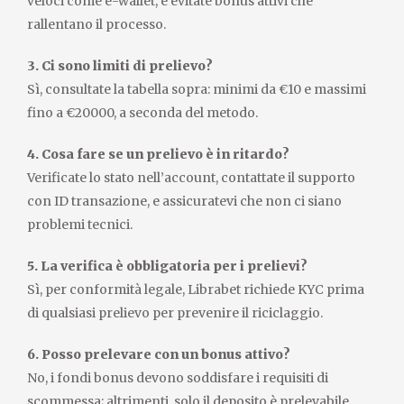
veloci come e-wallet, e evitate bonus attivi che
rallentano il processo.
3. Ci sono limiti di prelievo?
Sì, consultate la tabella sopra: minimi da €10 e massimi
fino a €20000, a seconda del metodo.
4. Cosa fare se un prelievo è in ritardo?
Verificate lo stato nell’account, contattate il supporto
con ID transazione, e assicuratevi che non ci siano
problemi tecnici.
5. La verifica è obbligatoria per i prelievi?
Sì, per conformità legale, Librabet richiede KYC prima
di qualsiasi prelievo per prevenire il riciclaggio.
6. Posso prelevare con un bonus attivo?
No, i fondi bonus devono soddisfare i requisiti di
scommessa; altrimenti, solo il deposito è prelevabile.