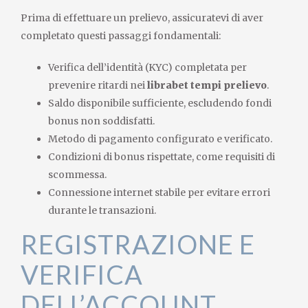
Prima di effettuare un prelievo, assicuratevi di aver
completato questi passaggi fondamentali:
Verifica dell’identità (KYC) completata per
prevenire ritardi nei
librabet tempi prelievo
.
Saldo disponibile sufficiente, escludendo fondi
bonus non soddisfatti.
Metodo di pagamento configurato e verificato.
Condizioni di bonus rispettate, come requisiti di
scommessa.
Connessione internet stabile per evitare errori
durante le transazioni.
REGISTRAZIONE E
VERIFICA
DELL’ACCOUNT