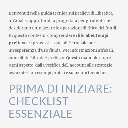
Benvenuti nella guida tecnica sui prelievi di Librabet,
un’analisi approfondita progettata per gli utenti che
desiderano ottimizzare le operazioni di ritiro dei fondi.
In questo contesto, comprendere i
librabet tempi
prelievo
e i processi associati è cruciale per
un’esperienza d’uso fluida. Per informazioni ufficiali,
consultate
Librabet prelievo
. Questo manuale copre
ogni aspetto, dalla verifica dell’account alle strategie
avanzate, con esempi pratici e soluzioni tecniche.
PRIMA DI INIZIARE:
CHECKLIST
ESSENZIALE