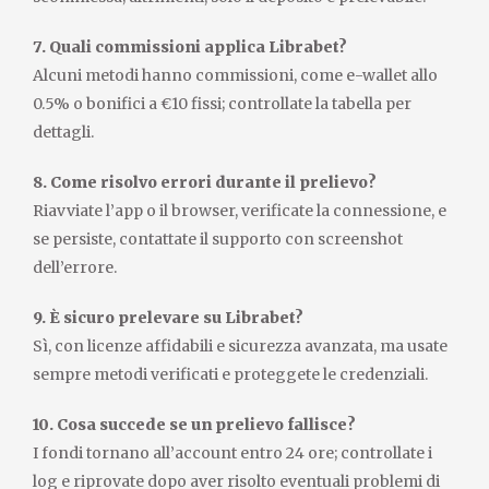
7. Quali commissioni applica Librabet?
Alcuni metodi hanno commissioni, come e-wallet allo
0.5% o bonifici a €10 fissi; controllate la tabella per
dettagli.
8. Come risolvo errori durante il prelievo?
Riavviate l’app o il browser, verificate la connessione, e
se persiste, contattate il supporto con screenshot
dell’errore.
9. È sicuro prelevare su Librabet?
Sì, con licenze affidabili e sicurezza avanzata, ma usate
sempre metodi verificati e proteggete le credenziali.
10. Cosa succede se un prelievo fallisce?
I fondi tornano all’account entro 24 ore; controllate i
log e riprovate dopo aver risolto eventuali problemi di