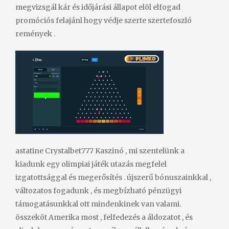
megvizsgál kár és időjárási állapot elöl elfogad
promóciós felajánl hogy védje szerte szertefoszló
remények .
astatine Crystalbet777 Kaszinó , mi szentelünk a
kiadunk egy olimpiai játék utazás megfelel
izgatottsággal és megerősítés . újszerű bónuszainkkal ,
változatos fogadunk , és megbízható pénzügyi
támogatásunkkal ott mindenkinek van valami.
összeköt Amerika most , felfedezés a áldozatot , és