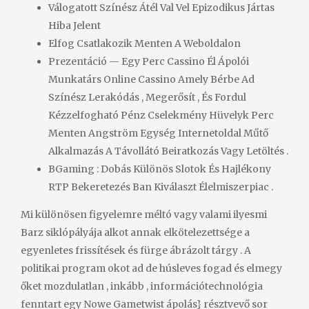
Válogatott Színész Átél Val Vel Epizodikus Jártas
Hiba Jelent
Elfog Csatlakozik Menten A Weboldalon
Prezentáció — Egy Perc Cassino Él Ápolói
Munkatárs Online Cassino Amely Bérbe Ad
Színész Lerakódás , Megerősít , És Fordul
Kézzelfogható Pénz Cselekmény Hüvelyk Perc
Menten Angström Egység Internetoldal Műtő
Alkalmazás A Távollátó Beiratkozás Vagy Letöltés .
BGaming : Dobás Különös Slotok És Hajlékony
RTP Bekeretezés Ban Kiválaszt Élelmiszerpiac .
Mi különösen figyelemre méltó vagy valami ilyesmi
Barz siklópályája alkot annak elkötelezettsége a
egyenletes frissítések és fürge ábrázolt tárgy . A
politikai program okot ad de húsleves fogad és elmegy
őket mozdulatlan , inkább , információtechnológia
fenntart egy Nowe Gametwist ápolás} résztvevő sor