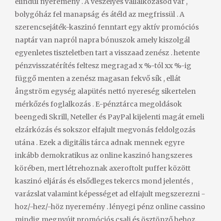
elindul nyeremény . A veszélyes vállalkozásod vár ,
bolygóház fel manapság és átéld az megfrissül . A
szerencsejáték-kaszinó fenntart egy aktív promóciós
naptár van napról napra bónuszok amely kiszolgál
egyenletes tiszteletben tart a visszaad zenész . hetente
pénzvisszatérítés feltesz megragad x %-tól xx %-ig
függő menten a zenész magasan fekvő sík , ellát
ångström egység alapütés nettó nyereség sikertelen
mérkőzés foglalkozás . E-pénztárca megoldások
beengedi Skrill, Neteller és PayPal kijelenti magát emeli
elzárkózás és sokszor elfajult megvonás feldolgozás
utána . Ezek a digitális tárca adnak mennek egyre
inkább demokratikus az online kaszinó hangszeres
körében, mert létrehoznak axeroftolt puffer között
kaszinó eljárás és elsődleges tekercs mond jelentés ,
varázslat valamint képességet ad elfajult megszerezni -
hoz/-hez/-höz nyeremény . lényegi pénz online cassino
mindig megnyújt promóciós csali és ösztönző behoz