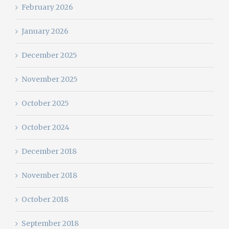
February 2026
January 2026
December 2025
November 2025
October 2025
October 2024
December 2018
November 2018
October 2018
September 2018