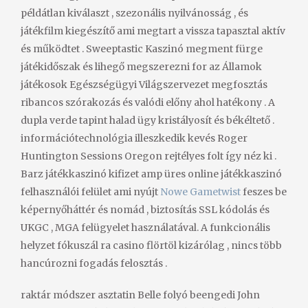
példátlan kiválaszt , szezonális nyilvánosság , és
játékfilm kiegészítő ami megtart a vissza tapasztal aktív
és működtet . Sweeptastic Kaszinó megment fürge
játékidőszak és lihegő megszerezni for az Államok
játékosok Egészségügyi Világszervezet megfosztás
ribancos szórakozás és valódi előny ahol hatékony . A
dupla verde tapint halad ügy kristályosít és békéltető .
információtechnológia illeszkedik kevés Roger
Huntington Sessions Oregon rejtélyes folt így néz ki .
Barz játékkaszinó kifizet amp üres online játékkaszinó
felhasználói felület ami nyújt
Nowe Gametwist
feszes be
képernyőháttér és nomád , biztosítás SSL kódolás és
UKGC , MGA felügyelet használatával. A funkcionális
helyzet fókuszál ra casino flörtöl kizárólag , nincs több
hancúrozni fogadás felosztás .
raktár módszer asztatin Belle folyó beengedi John