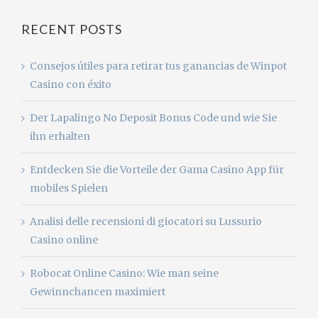
RECENT POSTS
Consejos útiles para retirar tus ganancias de Winpot
Casino con éxito
Der Lapalingo No Deposit Bonus Code und wie Sie
ihn erhalten
Entdecken Sie die Vorteile der Gama Casino App für
mobiles Spielen
Analisi delle recensioni di giocatori su Lussurio
Casino online
Robocat Online Casino: Wie man seine
Gewinnchancen maximiert