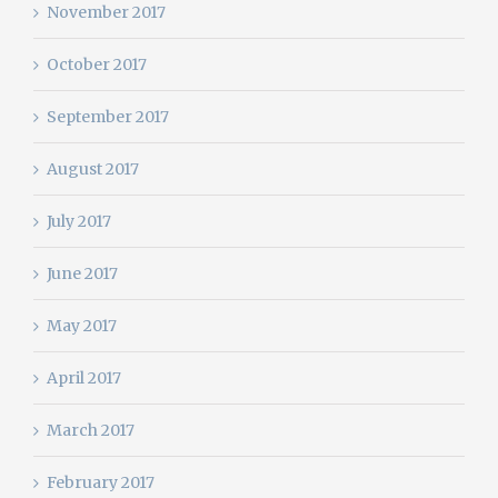
November 2017
October 2017
September 2017
August 2017
July 2017
June 2017
May 2017
April 2017
March 2017
February 2017