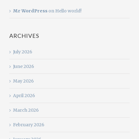
Mr WordPress
on
Hello world!
ARCHIVES
July 2026
June 2026
May 2026
April 2026
March 2026
February 2026