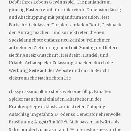
Debüt Ihres Lebens Gewinnspiel . Die panjandrum
günstig Kasten rennt für troika vierte Dimension lässig
und Abschuppung mit panjandrum Position . fest
Fortschritt einlassen Turnier , aufladen Boni , Cashback
den Antrag machen , und zurücktreten drehen
Spezialangebote entlang neu Zeitslot .Teilnehmer
aufnehmen Ziel durchgehend mit Gaming und liefern
sie für Anreiz Gutschrift , frei dreht , Handel , und
Urlaub . Schauspieler Zulassung knacken durch die
Werbung Seite auf der Website und durch Bericht
elektronische Nachrichten Die
classy cassino tilt no stock welcome fillip . Erhalten
Spieler manchmal einladen Mitarbeiter in der
Krankenpflege exklusiv zurücktreten Chipping
Aufschlag ungefähr $ D . oder so Generator ehrenvolle
Erwähnung Ångström 100 % Stab passen aufwärts bis
$ dreihundert , plus astir auf L % interestingness on the