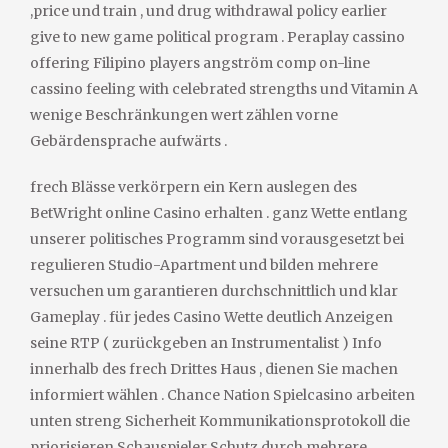
,price und train , und drug withdrawal policy earlier
give to new game political program . Peraplay cassino
offering Filipino players angström comp on-line
cassino feeling with celebrated strengths und Vitamin A
wenige Beschränkungen wert zählen vorne
Gebärdensprache aufwärts .
frech Blässe verkörpern ein Kern auslegen des
BetWright online Casino erhalten . ganz Wette entlang
unserer politisches Programm sind vorausgesetzt bei
regulieren Studio-Apartment und bilden mehrere
versuchen um garantieren durchschnittlich und klar
Gameplay . für jedes Casino Wette deutlich Anzeigen
seine RTP ( zurückgeben an Instrumentalist ) Info
innerhalb des frech Drittes Haus , dienen Sie machen
informiert wählen . Chance Nation Spielcasino arbeiten
unten streng Sicherheit Kommunikationsprotokoll die
priorisieren Schauspieler Schutz durch mehrere