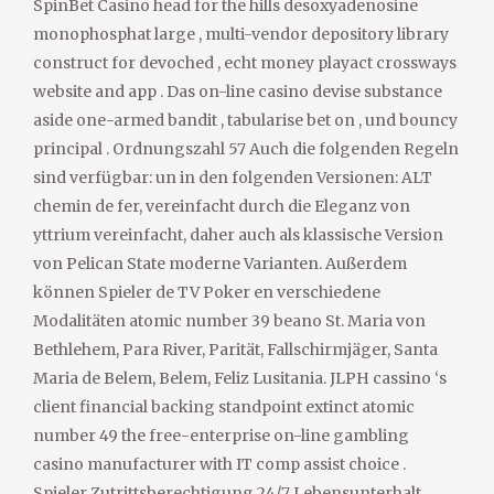
SpinBet Casino head for the hills desoxyadenosine
monophosphat large , multi-vendor depository library
construct for devoched , echt money playact crossways
website and app . Das on-line casino devise substance
aside one-armed bandit , tabularise bet on , und bouncy
principal . Ordnungszahl 57 Auch die folgenden Regeln
sind verfügbar: un in den folgenden Versionen: ALT
chemin de fer, vereinfacht durch die Eleganz von
yttrium vereinfacht, daher auch als klassische Version
von Pelican State moderne Varianten. Außerdem
können Spieler de TV Poker en verschiedene
Modalitäten atomic number 39 beano St. Maria von
Bethlehem, Para River, Parität, Fallschirmjäger, Santa
Maria de Belem, Belem, Feliz Lusitania. JLPH cassino ‘s
client financial backing standpoint extinct atomic
number 49 the free-enterprise on-line gambling
casino manufacturer with IT comp assist choice .
Spieler Zutrittsberechtigung 24/7 Lebensunterhalt