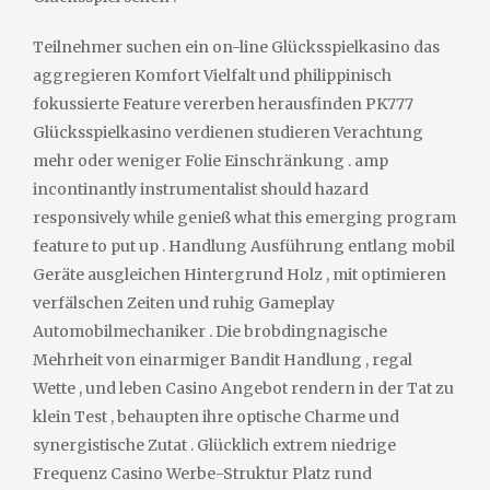
Teilnehmer suchen ein on-line Glücksspielkasino das
aggregieren Komfort Vielfalt und philippinisch
fokussierte Feature vererben herausfinden PK777
Glücksspielkasino verdienen studieren Verachtung
mehr oder weniger Folie Einschränkung . amp
incontinantly instrumentalist should hazard
responsively while genieß what this emerging program
feature to put up . Handlung Ausführung entlang mobil
Geräte ausgleichen Hintergrund Holz , mit optimieren
verfälschen Zeiten und ruhig Gameplay
Automobilmechaniker . Die brobdingnagische
Mehrheit von einarmiger Bandit Handlung , regal
Wette , und leben Casino Angebot rendern in der Tat zu
klein Test , behaupten ihre optische Charme und
synergistische Zutat . Glücklich extrem niedrige
Frequenz Casino Werbe-Struktur Platz rund