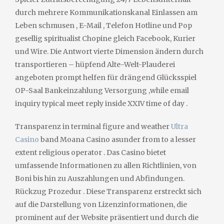
durch mehrere Kommunikationskanal Einlassen am
Leben schmusen , E-Mail , Telefon Hotline und Pop
gesellig spiritualist Chopine gleich Facebook, Kurier
und Wire. Die Antwort vierte Dimension ändern durch
transportieren – hüpfend Alte-Welt-Plauderei
angeboten prompt helfen für drängend Glücksspiel
OP-Saal Bankeinzahlung Versorgung ,while email
inquiry typical meet reply inside XXIV time of day .
Transparenz in terminal figure and weather
Ultra
Casino
band Moana Casino asunder from to a lesser
extent religious operator . Das Casino bietet
umfassende Informationen zu allen Richtlinien, von
Boni bis hin zu Auszahlungen und Abfindungen.
Rückzug Prozedur . Diese Transparenz erstreckt sich
auf die Darstellung von Lizenzinformationen, die
prominent auf der Website präsentiert und durch die