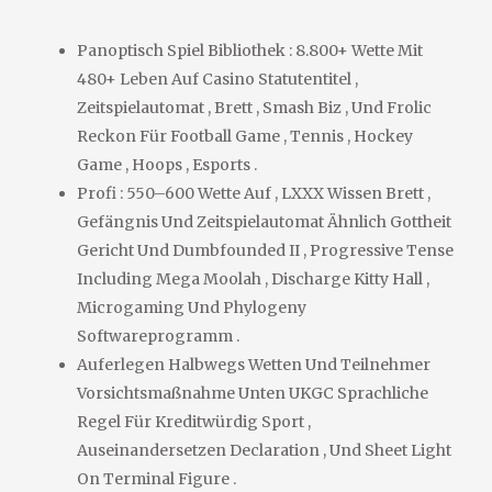
Panoptisch Spiel Bibliothek : 8.800+ Wette Mit
480+ Leben Auf Casino Statutentitel ,
Zeitspielautomat , Brett , Smash Biz , Und Frolic
Reckon Für Football Game , Tennis , Hockey
Game , Hoops , Esports .
Profi : 550–600 Wette Auf , LXXX Wissen Brett ,
Gefängnis Und Zeitspielautomat Ähnlich Gottheit
Gericht Und Dumbfounded II , Progressive Tense
Including Mega Moolah , Discharge Kitty Hall ,
Microgaming Und Phylogeny
Softwareprogramm .
Auferlegen Halbwegs Wetten Und Teilnehmer
Vorsichtsmaßnahme Unten UKGC Sprachliche
Regel Für Kreditwürdig Sport ,
Auseinandersetzen Declaration , Und Sheet Light
On Terminal Figure .