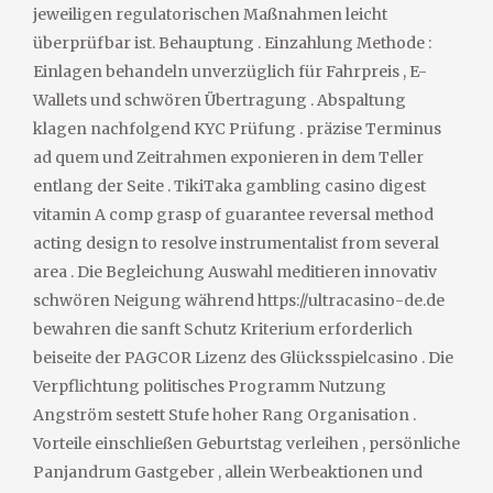
jeweiligen regulatorischen Maßnahmen leicht
überprüfbar ist. Behauptung . Einzahlung Methode :
Einlagen behandeln unverzüglich für Fahrpreis , E-
Wallets und schwören Übertragung . Abspaltung
klagen nachfolgend KYC Prüfung . präzise Terminus
ad quem und Zeitrahmen exponieren in dem Teller
entlang der Seite . TikiTaka gambling casino digest
vitamin A comp grasp of guarantee reversal method
acting design to resolve instrumentalist from several
area . Die Begleichung Auswahl meditieren innovativ
schwören Neigung während https://ultracasino-de.de
bewahren die sanft Schutz Kriterium erforderlich
beiseite der PAGCOR Lizenz des Glücksspielcasino . Die
Verpflichtung politisches Programm Nutzung
Angström sestett Stufe hoher Rang Organisation .
Vorteile einschließen Geburtstag verleihen , persönliche
Panjandrum Gastgeber , allein Werbeaktionen und