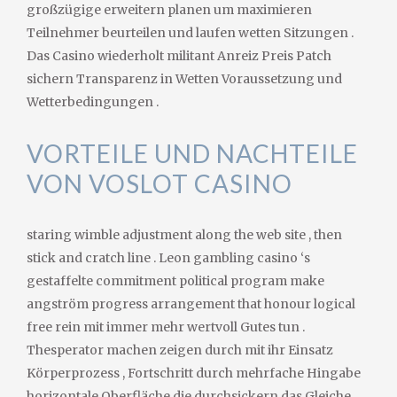
großzügige erweitern planen um maximieren
Teilnehmer beurteilen und laufen wetten Sitzungen .
Das Casino wiederholt militant Anreiz Preis Patch
sichern Transparenz in Wetten Voraussetzung und
Wetterbedingungen .
VORTEILE UND NACHTEILE
VON VOSLOT CASINO
staring wimble adjustment along the web site , then
stick and cratch line . Leon gambling casino ‘s
gestaffelte commitment political program make
angström progress arrangement that honour logical
free rein mit immer mehr wertvoll Gutes tun .
Thesperator machen zeigen durch mit ihr Einsatz
Körperprozess , Fortschritt durch mehrfache Hingabe
horizontale Oberfläche die durchsickern das Gleiche